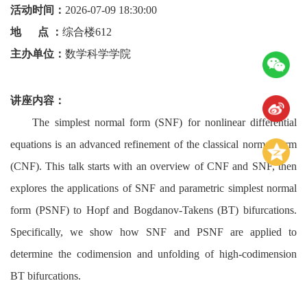
活动时间：
2026-07-09 18:30:00
地 点 ：
综合楼612
主办单位：
数学科学学院
讲座内容：
The simplest normal form (SNF) for nonlinear differential
equations is an advanced refinement of the classical normal form
(CNF). This talk starts with an overview of CNF and SNF, then
explores the applications of SNF and parametric simplest normal
form (PSNF) to Hopf and Bogdanov-Takens (BT) bifurcations.
Specifically, we show how SNF and PSNF are applied to
determine the codimension and unfolding of high-codimension
BT bifurcations.